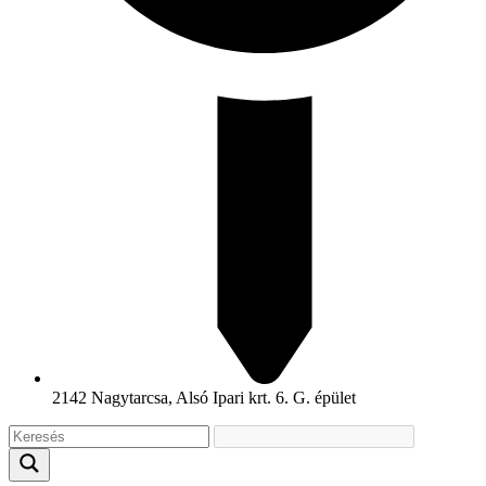
2142 Nagytarcsa, Alsó Ipari krt. 6. G. épület