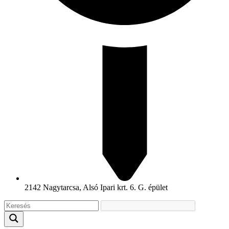
2142 Nagytarcsa, Alsó Ipari krt. 6. G. épület